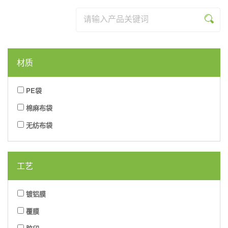
列
系
品
资
乐
米
列
系
讯
网
乐
列
材质
页
(中
版
国)
PE袋
棉麻布袋
无纺布袋
工艺
镀铝膜
覆膜