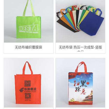
无纺布编织覆膜袋
无纺布袋 热压一次成型-竖版
中号