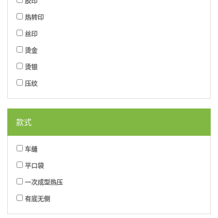
胶印
热转印
丝印
烫金
烫银
压纹
款式
车缝
平口袋
一次成型热压
有底无侧