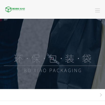
首
页
关
于
米
博
服
乐
装
广
骁
(中
类
告
黄
国)
系
类
金
酒-
列
珠
饮
快
宝
料
餐
日
系
类
外
化
新
列
系
卖
用
闻
米