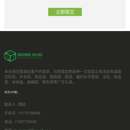
米乐网页版满足客户的需求，可按需定制各种一次成型立体无纺布酒袋、
饮料袋、外卖袋、食品袋、服装袋、鞋袋、编织布手提袋、冰包、保温
袋、收纳盒、抽绳袋、棉布袋等广告礼袋。
米乐(中国)
联系人: 博骁
手机号: 15172736368
电话: 17357725229