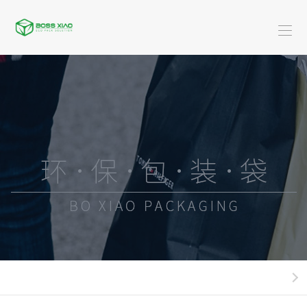
首
页
关
于
米
博
服
乐
装
广
骁
(中
类
告
黄
国)
系
类
金
酒-
列
珠
饮
快
宝
料
餐
日
系
类
外
化
新
列
系
卖
用
闻
米