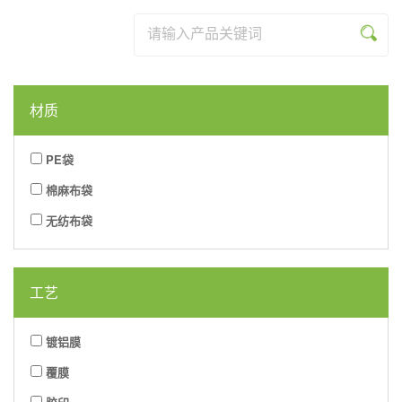
列
系
品
资
乐
米
列
系
讯
网
乐
列
材质
页
(中
版
国)
PE袋
棉麻布袋
无纺布袋
工艺
镀铝膜
覆膜