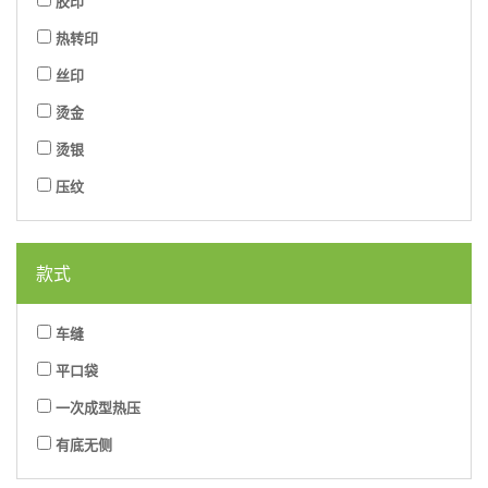
胶印
热转印
丝印
烫金
烫银
压纹
款式
车缝
平口袋
一次成型热压
有底无侧