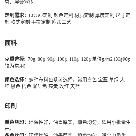
袋、展会宣传
定制需求：
LOGO定制 颜色定制 材质定制 厚度定制 尺寸定
制 款式定制
手提定制 附加工艺
面料
克重选择:
70g 80g 90g 100g 110g 120g 单位
2
g/m
(80g90g
较为常用
)
颜色选择：
多种布料色系可选择，常用白色
宝蓝
草绿
大
红
黑色
桔色
咖啡色
亮黄
玫红
天蓝
印刷
单色丝印：
环保性好，油墨厚实，填色均匀，适用小批量生
产。
多色丝印：
环保性好，油墨厚实，填色均匀，适合中量生