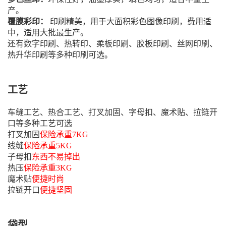
产。
覆膜彩印：
印刷精美，用于大面积彩色图像印刷，费用适
中，适用大批最生产。
还有数字印刷、热转印、柔板印刷、胶板印刷、丝网印刷、
热升华印刷等多种印刷可选。
工艺
车缝工艺、热合工艺、打叉加固、字母扣、魔术贴、拉链开
口等多种工艺可选
打叉加固
保险承重7KG
线缝
保险承重5KG
子母扣
东西不易掉出
热压
保险承重3KG
魔术贴
便捷时尚
拉链开口
便捷坚固
袋型