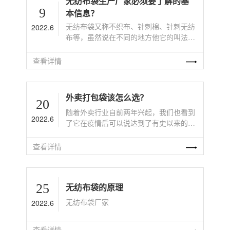
无纺布袋生产厂家必须要了解的基
9
本信息？
列
系
品
资
乐
米
无纺布袋又称不织布、针刺棉、针刺无纺
2022.6
列
系
布等，虽然说在不同的地方他它的叫法是
讯
网
乐
不一样的。但是你要知道这都是一样的产
列
品。下面来无纺布袋生产厂家必须要了解
查看详情
页
(中
的基本信息？想知道的话那就往下看吧。
版
国)
外卖打包袋该怎么选？
20
随着外卖行业自前两年兴起，我们也看到
2022.6
了它在疫情后可以说达到了有史以来的顶
峰时期。因为在这个时候自然就会用到外
卖打包袋的。有关部门也开始逐渐介入，
查看详情
使其逐渐规范化。下面为大家来说下它的
选择方法吧。
25
无纺布袋的原理
无纺布袋厂家
2022.6
查看详情