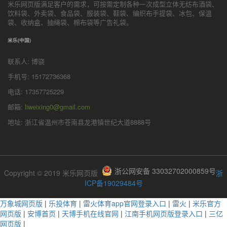
米乐网页版满足客户的需求，可按需定制各种一次成型立体无纺布酒袋、
饮料袋、外卖袋、食品袋、服装袋、鞋袋、编织布手提袋、冰包、保温
袋、收纳盒、抽绳袋、棉布袋等广告礼袋。
米乐(中国)
联系人: 博骁
手机号: 15172736368
电话: 17357725229
邮箱:
liweixing0@gmail.com
地址: 浙江省温州市苍南县龙港镇世纪大道8888号
浙公网安备 33032702000859号
Copyright © 2019 米乐网页版
浙
ICP备19029484号
万象城网页版
|
乐投体育
|
雷火体育app官网登录入口
|
雷火
|
米乐官方
网页版
|
安博首页
|
天博手机在线官网
|
江南手机网页版登录入口
|
三亿
网页版
|