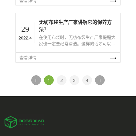
查看详情
为有需要的人带来好的帮助吧。
无纺布袋生产厂家讲解它的保养方
29
法？
在使用布袋时，无纺布袋生产厂家提醒大
2022.4
家也一定要经常清洁。这样的话才可以用
的更久一些的。对于这些相关的信息相信
还有很多人是不了解的吧。那就一起来看
查看详情
看。相信以后可以为你带来好的帮助的。
1
2
3
4