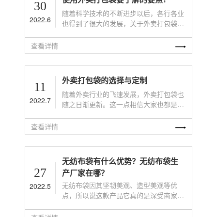
30
随着科学技术的不断进步以后，各行各业
2022.6
也得到了很大的发展，关于外卖打包袋它
的发展前景也是很不错的，所以的需求量
不断增加，市面上也增加了不少的厂家，
查看详情
而我们作为生产商，在这里也是很有必要
为大家讲述一下他的小知识点的，感兴趣
的小伙伴可以一起来看看。
外卖打包袋的选择与定制
11
随着外卖行业的飞速发展，外卖打包袋也
2022.7
随之日渐更新。这一点相信大家也都是看
到了，其实就目前来看的话常见的外卖打
包袋大致有下列四种。下面为大家来具体
查看详情
的介绍下。说不定以后还真的能为你带来
帮助呢。
无纺布袋有什么优势？无纺布袋生
27
产厂家在哪？
无纺布袋因其坚韧美观、造型美观等优
2022.5
点，所以说这款产品它真的是深受商家的
喜爱。有些小伙伴咨询靠谱的无纺布袋生
产厂家？那么今天就给介绍一下，希望能