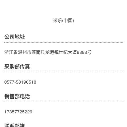
列
系
品
资
乐
米
列
系
米乐(中国)
讯
网
乐
列
公司地址
页
(中
版
国)
浙江省温州市苍南县龙港镇世纪大道8888号
采购部传真
0577-58190518
销售部电话
17357725229
联系邮箱