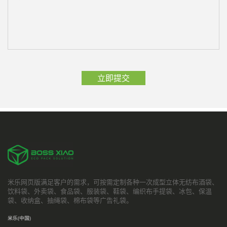
米乐网页版满足客户的需求，可按需定制各种一次成型立体无纺布酒袋、
饮料袋、外卖袋、食品袋、服装袋、鞋袋、编织布手提袋、冰包、保温
袋、收纳盒、抽绳袋、棉布袋等广告礼袋。
米乐(中国)