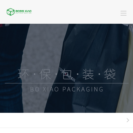
首
页
关
于
米
博
服
乐
装
广
骁
(中
类
告
黄
国)
系
类
金
酒-
列
珠
饮
快
宝
料
餐
日
系
类
外
化
新
列
系
卖
用
闻
米