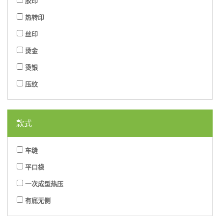
胶印
热转印
丝印
烫金
烫银
压纹
款式
车缝
平口袋
一次成型热压
有底无侧