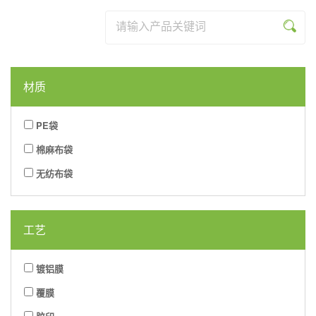
列
系
品
资
乐
米
列
系
讯
网
乐
列
材质
页
(中
版
国)
PE袋
棉麻布袋
无纺布袋
工艺
镀铝膜
覆膜