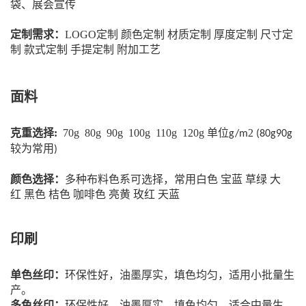
袋、展会宣传
定制需求：
LOGO定制 颜色定制 材质定制 厚度定制 尺寸定
制 款式定制
手提定制 附加工艺
面料
克重选择:
70g 80g 90g 100g 110g 120g 单位
2
g/m
(80g90g
较为常用
)
颜色选择：
多种布料色系可选择，常用白色
宝蓝
草绿
大
红
黑色
桔色
咖啡色
亮黄
玫红
天蓝
印刷
单色丝印：
环保性好，油墨厚实，填色均匀，适用小批量生
产。
多色丝印：
环保性好，油墨厚实，填色均匀，适合中量生