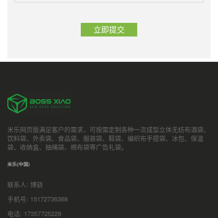
米乐网页版满足客户的需求，可按需定制各种一次成型立体无纺布酒袋、
饮料袋、外卖袋、食品袋、服装袋、鞋袋、编织布手提袋、冰包、保温
袋、收纳盒、抽绳袋、棉布袋等广告礼袋。
米乐(中国)
联系人: 博骁
手机号: 15172736368
电话: 17357725229