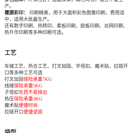
产。
覆膜彩印：
印刷精美，用于大面积彩色图像印刷，费用适
中，适用大批最生产。
还有数字印刷、热转印、柔板印刷、胶板印刷、丝网印刷、
热升华印刷等多种印刷可选。
工艺
车缝工艺、热合工艺、打叉加固、字母扣、魔术贴、拉链开
口等多种工艺可选
打叉加固
保险承重7KG
线缝
保险承重5KG
子母扣
东西不易掉出
热压
保险承重3KG
魔术贴
便捷时尚
拉链开口
便捷坚固
袋型