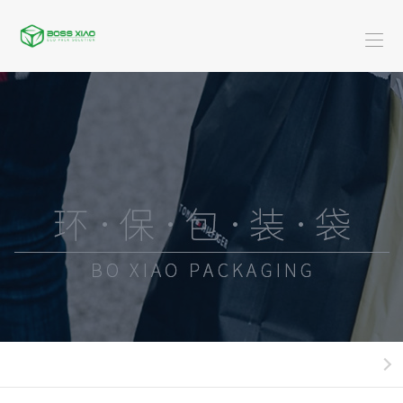
首
页
关
于
米
博
服
乐
装
广
骁
(中
类
告
黄
国)
系
类
金
酒-
列
珠
饮
快
宝
料
餐
日
系
类
外
化
新
列
系
卖
用
闻
米