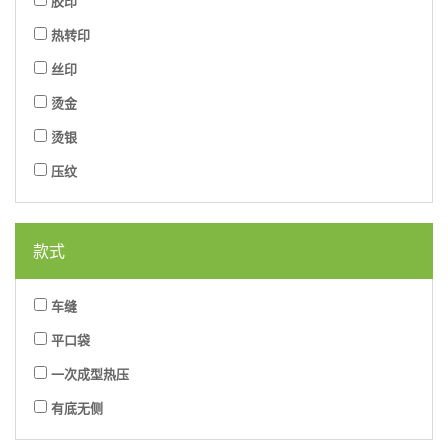
胶印
热转印
丝印
烫金
烫银
压纹
款式
车缝
平口袋
一次成型热压
有底无侧