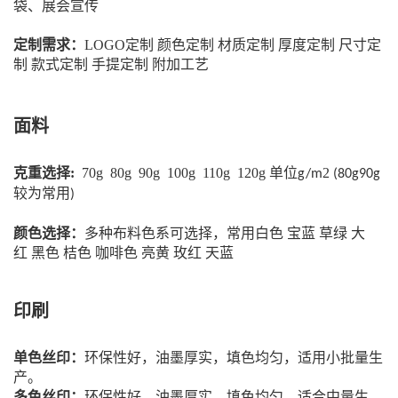
袋、展会宣传
定制需求：
LOGO定制 颜色定制 材质定制 厚度定制 尺寸定
制 款式定制
手提定制 附加工艺
面料
克重选择:
70g 80g 90g 100g 110g 120g 单位
2
g/m
(80g90g
较为常用
)
颜色选择：
多种布料色系可选择，常用白色
宝蓝
草绿
大
红
黑色
桔色
咖啡色
亮黄
玫红
天蓝
印刷
单色丝印：
环保性好，油墨厚实，填色均匀，适用小批量生
产。
多色丝印：
环保性好，油墨厚实，填色均匀，适合中量生