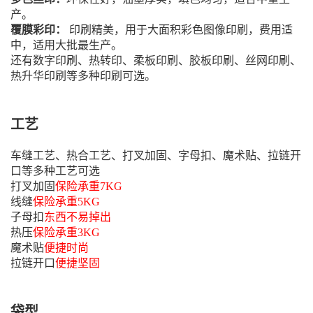
产。
覆膜彩印：
印刷精美，用于大面积彩色图像印刷，费用适
中，适用大批最生产。
还有数字印刷、热转印、柔板印刷、胶板印刷、丝网印刷、
热升华印刷等多种印刷可选。
工艺
车缝工艺、热合工艺、打叉加固、字母扣、魔术贴、拉链开
口等多种工艺可选
打叉加固
保险承重7KG
线缝
保险承重5KG
子母扣
东西不易掉出
热压
保险承重3KG
魔术贴
便捷时尚
拉链开口
便捷坚固
袋型