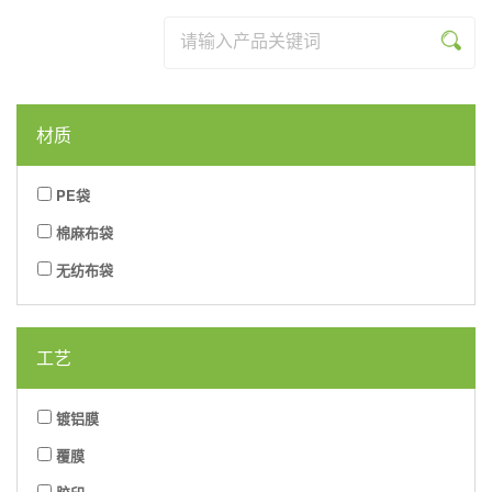
列
系
品
资
乐
米
列
系
讯
网
乐
列
材质
页
(中
版
国)
PE袋
棉麻布袋
无纺布袋
工艺
镀铝膜
覆膜