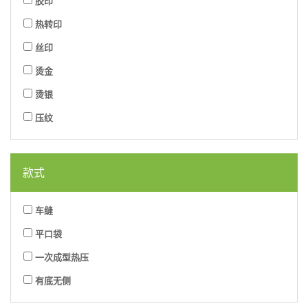
胶印
热转印
丝印
烫金
烫银
压纹
款式
车缝
平口袋
一次成型热压
有底无侧