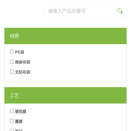
列
系
品
资
乐
米
列
系
讯
网
乐
列
材质
页
(中
版
国)
PE袋
棉麻布袋
无纺布袋
工艺
镀铝膜
覆膜