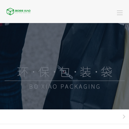
首
页
关
于
米
博
服
乐
装
广
骁
(中
类
告
黄
国)
系
类
金
酒-
列
珠
饮
快
宝
料
餐
日
系
类
外
化
新
列
系
卖
用
闻
米