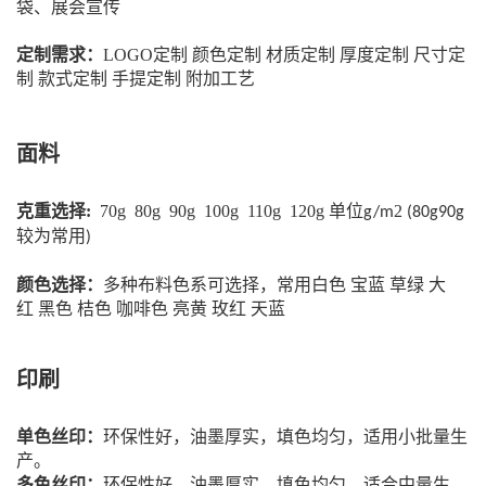
袋、展会宣传
定制需求：
LOGO定制 颜色定制 材质定制 厚度定制 尺寸定
制 款式定制
手提定制 附加工艺
面料
克重选择:
70g 80g 90g 100g 110g 120g 单位
2
g/m
(80g90g
较为常用
)
颜色选择：
多种布料色系可选择，常用白色
宝蓝
草绿
大
红
黑色
桔色
咖啡色
亮黄
玫红
天蓝
印刷
单色丝印：
环保性好，油墨厚实，填色均匀，适用小批量生
产。
多色丝印：
环保性好，油墨厚实，填色均匀，适合中量生