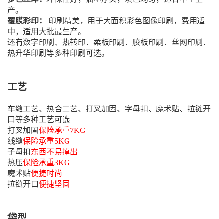
产。
覆膜彩印：
印刷精美，用于大面积彩色图像印刷，费用适
中，适用大批最生产。
还有数字印刷、热转印、柔板印刷、胶板印刷、丝网印刷、
热升华印刷等多种印刷可选。
工艺
车缝工艺、热合工艺、打叉加固、字母扣、魔术贴、拉链开
口等多种工艺可选
打叉加固
保险承重7KG
线缝
保险承重5KG
子母扣
东西不易掉出
热压
保险承重3KG
魔术贴
便捷时尚
拉链开口
便捷坚固
袋型