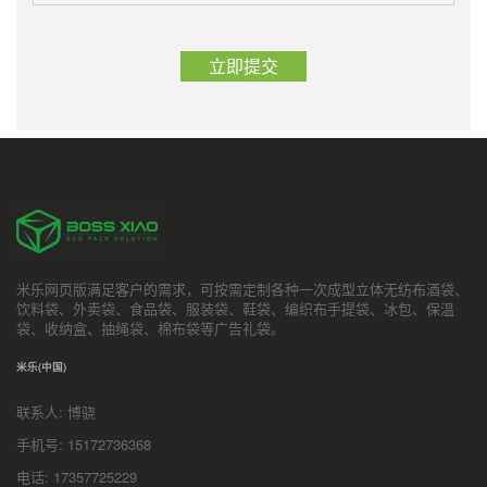
米乐网页版满足客户的需求，可按需定制各种一次成型立体无纺布酒袋、
饮料袋、外卖袋、食品袋、服装袋、鞋袋、编织布手提袋、冰包、保温
袋、收纳盒、抽绳袋、棉布袋等广告礼袋。
米乐(中国)
联系人: 博骁
手机号: 15172736368
电话: 17357725229