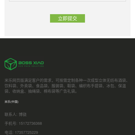
米乐网页版满足客户的需求，可按需定制各种一次成型立体无纺布酒袋、
饮料袋、外卖袋、食品袋、服装袋、鞋袋、编织布手提袋、冰包、保温
袋、收纳盒、抽绳袋、棉布袋等广告礼袋。
米乐(中国)
联系人: 博骁
手机号: 15172736368
电话: 17357725229