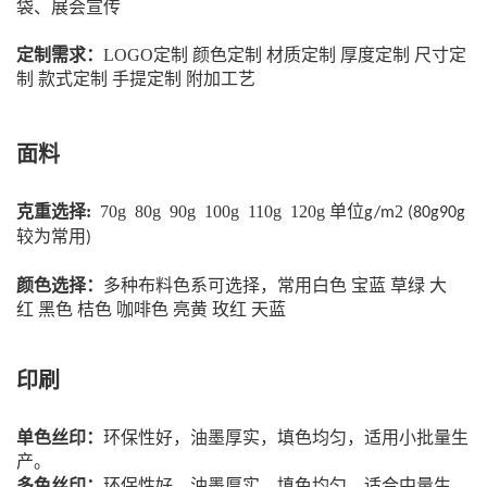
袋、展会宣传
定制需求：
LOGO定制 颜色定制 材质定制 厚度定制 尺寸定
制 款式定制
手提定制 附加工艺
面料
克重选择:
70g 80g 90g 100g 110g 120g 单位
2
g/m
(80g90g
较为常用
)
颜色选择：
多种布料色系可选择，常用白色
宝蓝
草绿
大
红
黑色
桔色
咖啡色
亮黄
玫红
天蓝
印刷
单色丝印：
环保性好，油墨厚实，填色均匀，适用小批量生
产。
多色丝印：
环保性好，油墨厚实，填色均匀，适合中量生