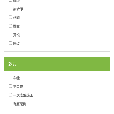
胶印
热转印
丝印
烫金
烫银
压纹
款式
车缝
平口袋
一次成型热压
有底无侧