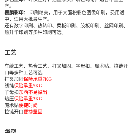
产。
覆膜彩印：
印刷精美，用于大面积彩色图像印刷，费用适
中，适用大批最生产。
还有数字印刷、热转印、柔板印刷、胶板印刷、丝网印刷、
热升华印刷等多种印刷可选。
工艺
车缝工艺、热合工艺、打叉加固、字母扣、魔术贴、拉链开
口等多种工艺可选
打叉加固
保险承重7KG
线缝
保险承重5KG
子母扣
东西不易掉出
热压
保险承重3KG
魔术贴
便捷时尚
拉链开口
便捷坚固
袋型