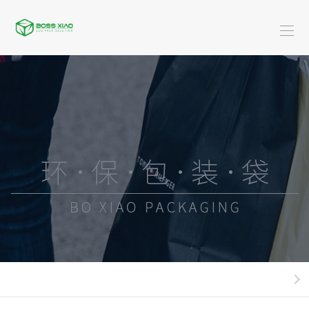
首
页
关
于
米
博
服
乐
装
广
骁
(中
类
告
黄
国)
系
类
金
酒-
列
珠
饮
快
宝
料
餐
日
系
类
外
化
新
列
系
卖
用
闻
米