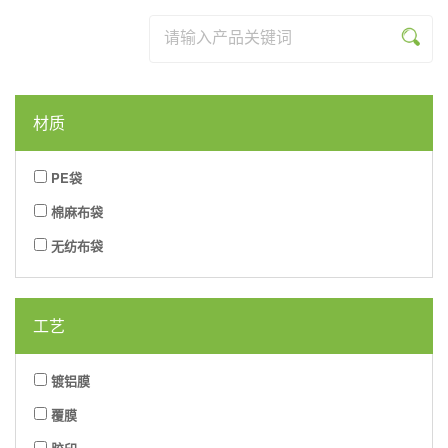
列
系
品
资
乐
米
列
系
讯
网
乐
列
材质
页
(中
版
国)
PE袋
棉麻布袋
无纺布袋
工艺
镀铝膜
覆膜