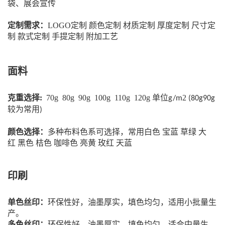
袋、展会宣传
定制需求：
LOGO定制 颜色定制 材质定制 厚度定制 尺寸定
制 款式定制
手提定制 附加工艺
面料
克重选择:
70g 80g 90g 100g 110g 120g 单位
2
g/m
(80g90g
较为常用
)
颜色选择：
多种布料色系可选择，常用白色
宝蓝
草绿
大
红
黑色
桔色
咖啡色
亮黄
玫红
天蓝
印刷
单色丝印：
环保性好，油墨厚实，填色均匀，适用小批量生
产。
多色丝印：
环保性好，油墨厚实，填色均匀，适合中量生