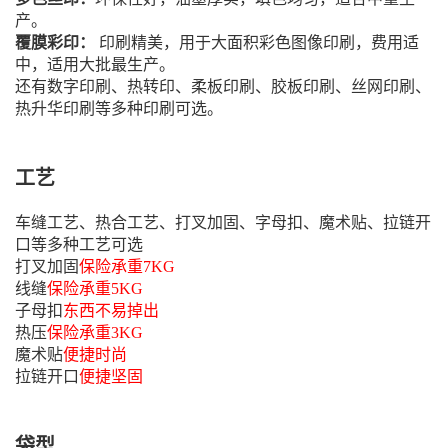
产。
覆膜彩印：
印刷精美，用于大面积彩色图像印刷，费用适
中，适用大批最生产。
还有数字印刷、热转印、柔板印刷、胶板印刷、丝网印刷、
热升华印刷等多种印刷可选。
工艺
车缝工艺、热合工艺、打叉加固、字母扣、魔术贴、拉链开
口等多种工艺可选
打叉加固
保险承重7KG
线缝
保险承重5KG
子母扣
东西不易掉出
热压
保险承重3KG
魔术贴
便捷时尚
拉链开口
便捷坚固
袋型