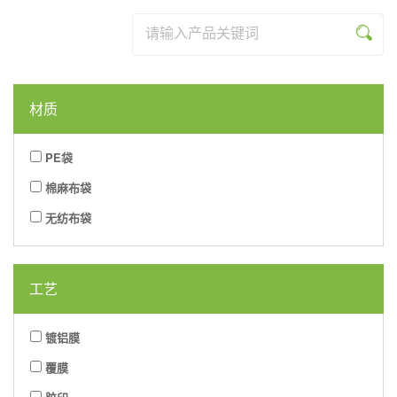
列
系
品
资
乐
米
列
系
讯
网
乐
列
材质
页
(中
版
国)
PE袋
棉麻布袋
无纺布袋
工艺
镀铝膜
覆膜