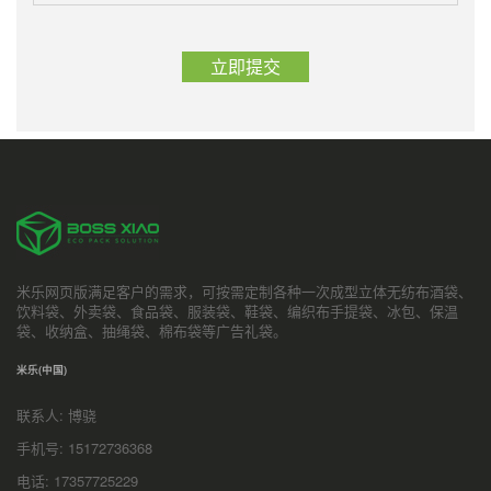
米乐网页版满足客户的需求，可按需定制各种一次成型立体无纺布酒袋、
饮料袋、外卖袋、食品袋、服装袋、鞋袋、编织布手提袋、冰包、保温
袋、收纳盒、抽绳袋、棉布袋等广告礼袋。
米乐(中国)
联系人: 博骁
手机号: 15172736368
电话: 17357725229