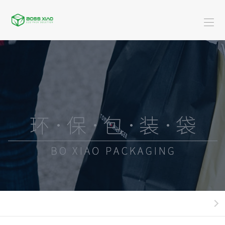
首
页
关
于
米
博
服
乐
装
广
骁
(中
类
告
黄
国)
系
类
金
酒-
列
珠
饮
快
宝
料
餐
日
系
类
外
化
新
列
系
卖
用
闻
米