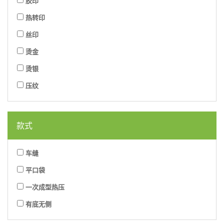
胶印
热转印
丝印
烫金
烫银
压纹
款式
车缝
平口袋
一次成型热压
有底无侧